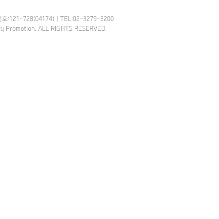
-728(04174) | TEL:02-3279-3200
try Promotion. ALL RIGHTS RESERVED.