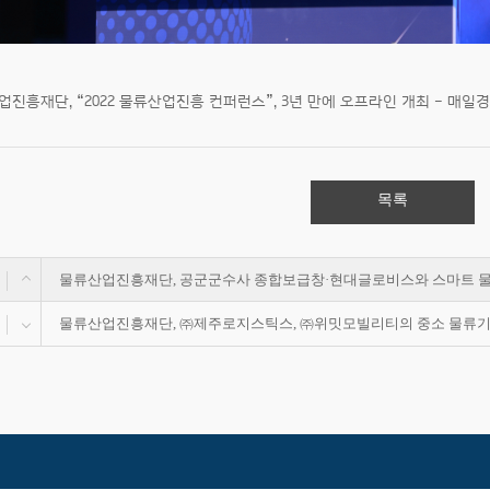
진흥재단, “2022 물류산업진흥 컨퍼런스”, 3년 만에 오프라인 개최 - 매일경제 (
목록
물류산업진흥재단, 공군군수사 종합보급창·현대글로비스와 스마트 물류
물류산업진흥재단, ㈜제주로지스틱스, ㈜위밋모빌리티의 중소 물류기업