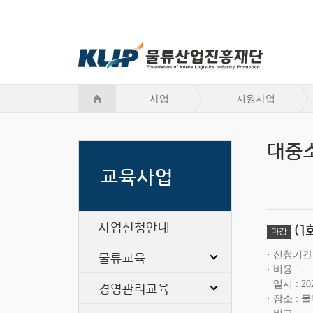
사업
지원사업
대중
교육사업
사업신청안내
(1
마감
물류교육
신청기간
비용
-
일시
20
경영관리교육
장소
물