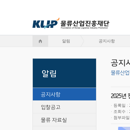
알림
공지사항
공지
알림
물류산업
공지사항
2025
입찰공고
등록일
조회수
첨부파일
물류 자료실