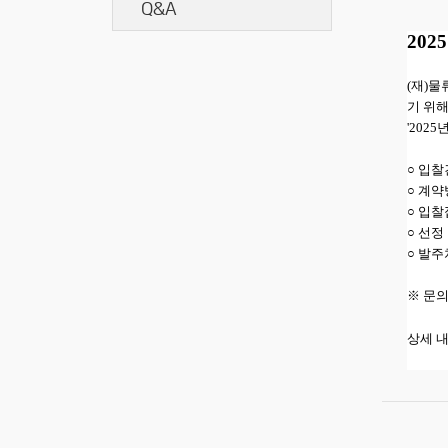
Q&A
20
(재)
기 위
'20
○ 입찰
○ 계약
○ 입찰접
○ 선정
○ 발주
※ 문의 
상세 