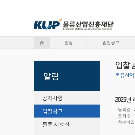
알림
입찰공고
입찰
알림
물류산업
공지사항
2025
입찰공고
등록일
조회수
첨부파일
물류 자료실