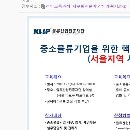
비고
첨부파일
경영교육과정_세무회계분야 강의계획서.hwp